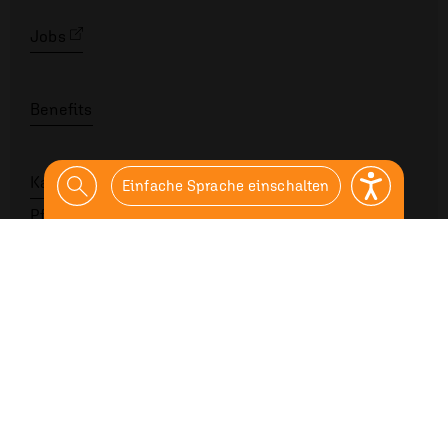
Jobs
Benefits
Karriere
Einfache Sprache einschalten
Pflegeberufe / Heilberufe
Betrieblicher / Hauswirt­schaft­lich­er Bereich
Quereinsteiger
Führungskräfte
Trainee
Nachwuchs
Gehalt