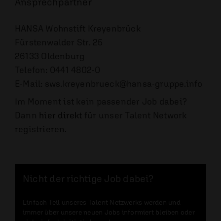
Ansprechpartner
HANSA Wohnstift Kreyenbrück
Fürstenwalder Str. 25
26133 Oldenburg
Telefon: 0441 4802-0
E-Mail: sws.kreyenbrueck@hansa-gruppe.info
Im Moment ist kein passender Job dabei?
Dann
hier direkt
für unser Talent Network
registrieren.
Nicht der richtige Job dabei?
Einfach Teil unseres Talent Netzwerks werden und
immer über unsere neuen Jobs informiert bleiben oder